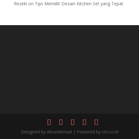
Rezeki
on
Tips Memilih Desain Kitchen Set yang Tepat
Designed by AboeAhmad | Powered by crn.co.id