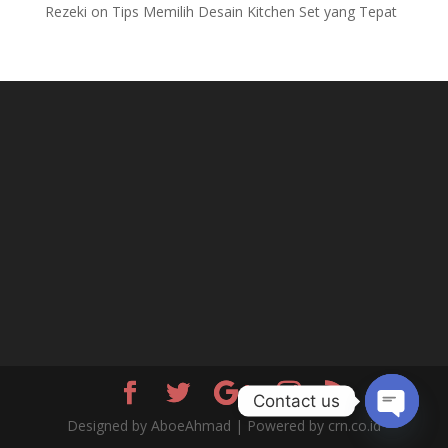
Rezeki
on
Tips Memilih Desain Kitchen Set yang Tepat
Contact us
Designed by AboeAhmad | Powered by crn.co.id
Open