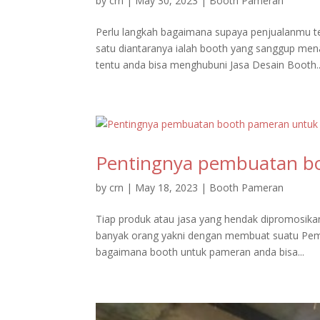
by
crn
|
May 30, 2023
|
Booth Pameran
Perlu langkah bagaimana supaya penjualanmu t
satu diantaranya ialah booth yang sanggup men
tentu anda bisa menghubuni Jasa Desain Booth..
Pentingnya pembuatan b
by
crn
|
May 18, 2023
|
Booth Pameran
Tiap produk atau jasa yang hendak dipromosika
banyak orang yakni dengan membuat suatu Pem
bagaimana booth untuk pameran anda bisa...