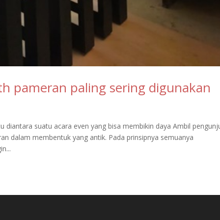
th pameran paling sering digunakan
satu diantara suatu acara even yang bisa membikin daya Ambil pengun
ran dalam membentuk yang antik. Pada prinsipnya semuanya
n...