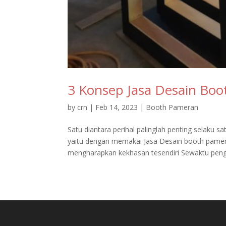
3 Konsep Jasa Desain Boo
by
crn
|
Feb 14, 2023
|
Booth Pameran
Satu diantara perihal palinglah penting selaku 
yaitu dengan memakai Jasa Desain booth pame
mengharapkan kekhasan tesendiri Sewaktu pengi