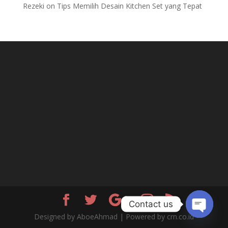
Rezeki
on
Tips Memilih Desain Kitchen Set yang Tepat
Contact us
Designed by AboeAhmad | Powered by crn.co.id
Open