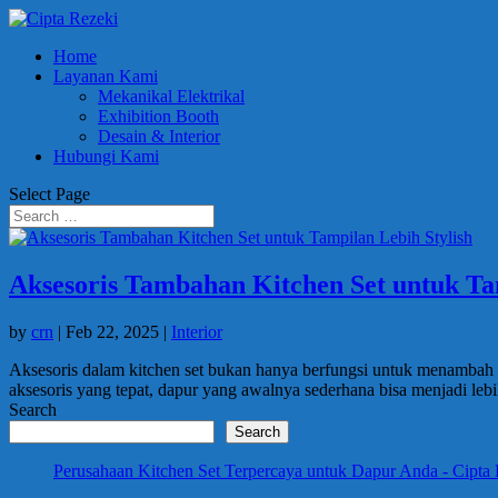
Home
Layanan Kami
Mekanikal Elektrikal
Exhibition Booth
Desain & Interior
Hubungi Kami
Select Page
Aksesoris Tambahan Kitchen Set untuk Ta
by
crn
|
Feb 22, 2025
|
Interior
Aksesoris dalam kitchen set bukan hanya berfungsi untuk menambah k
aksesoris yang tepat, dapur yang awalnya sederhana bisa menjadi lebih
Search
Search
Perusahaan Kitchen Set Terpercaya untuk Dapur Anda - Cipta