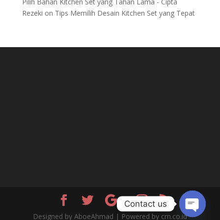
Pilih Bahan Kitchen Set yang Tahan Lama - Cipta
Rezeki
on
Tips Memilih Desain Kitchen Set yang Tepat
Contact us
Designed by AboeAhmad | Powered by crn.co.id