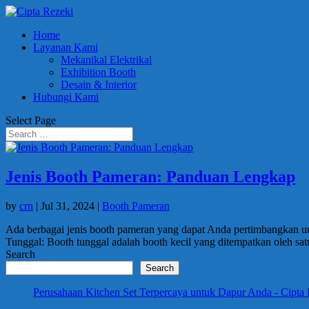
Home
Layanan Kami
Mekanikal Elektrikal
Exhibition Booth
Desain & Interior
Hubungi Kami
Select Page
Jenis Booth Pameran: Panduan Lengkap
by
crn
|
Jul 31, 2024
|
Booth Pameran
Ada berbagai jenis booth pameran yang dapat Anda pertimbangkan u
Tunggal: Booth tunggal adalah booth kecil yang ditempatkan oleh sat
Search
Search
Perusahaan Kitchen Set Terpercaya untuk Dapur Anda - Cipta