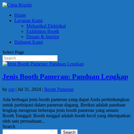
Home
Layanan Kami
Mekanikal Elektrikal
Exhibition Booth
Desain & Interior
Hubungi Kami
Select Page
Jenis Booth Pameran: Panduan Lengkap
by
crn
|
Jul 31, 2024
|
Booth Pameran
Ada berbagai jenis booth pameran yang dapat Anda pertimbangkan
untuk partisipasi dalam pameran dagang. Berikut adalah panduan
lengkap mengenai beberapa jenis booth pameran yang umum:
Booth Tunggal: Booth tunggal adalah booth kecil yang ditempatkan
oleh satu perusahaan...
Search
Search