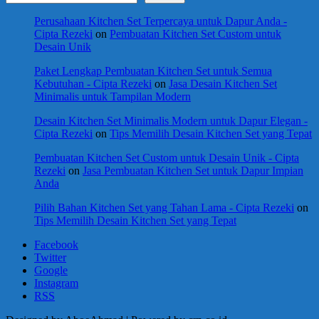
Perusahaan Kitchen Set Terpercaya untuk Dapur Anda -
Cipta Rezeki
on
Pembuatan Kitchen Set Custom untuk
Desain Unik
Paket Lengkap Pembuatan Kitchen Set untuk Semua
Kebutuhan - Cipta Rezeki
on
Jasa Desain Kitchen Set
Minimalis untuk Tampilan Modern
Desain Kitchen Set Minimalis Modern untuk Dapur Elegan -
Cipta Rezeki
on
Tips Memilih Desain Kitchen Set yang Tepat
Pembuatan Kitchen Set Custom untuk Desain Unik - Cipta
Rezeki
on
Jasa Pembuatan Kitchen Set untuk Dapur Impian
Anda
Pilih Bahan Kitchen Set yang Tahan Lama - Cipta Rezeki
on
Tips Memilih Desain Kitchen Set yang Tepat
Facebook
Twitter
Google
Instagram
RSS