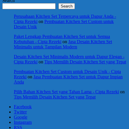
Search
Search
Perusahaan Kitchen Set Terpercaya untuk Dapur Anda -
Cipta Rezeki
on
Pembuatan Kitchen Set Custom untuk
Desain Unik
Paket Lengkap Pembuatan Kitchen Set untuk Semua
Kebutuhan - Cipta Rezeki
on
Jasa Desain Kitchen Set
Minimalis untuk Tampilan Modern
Desain Kitchen Set Minimalis Modern untuk Dapur Elegan -
Cipta Rezeki
on
Tips Memilih Desain Kitchen Set yang Tepat
Pembuatan Kitchen Set Custom untuk Desain Unik - Cipta
Rezeki
on
Jasa Pembuatan Kitchen Set untuk Dapur Impian
Anda
Pilih Bahan Kitchen Set yang Tahan Lama - Cipta Rezeki
on
Tips Memilih Desain Kitchen Set yang Tepat
Facebook
Twitter
Google
Instagram
RSS