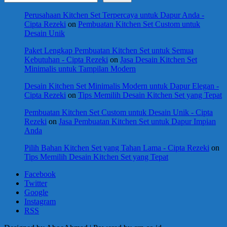
Perusahaan Kitchen Set Terpercaya untuk Dapur Anda -
Cipta Rezeki
on
Pembuatan Kitchen Set Custom untuk
Desain Unik
Paket Lengkap Pembuatan Kitchen Set untuk Semua
Kebutuhan - Cipta Rezeki
on
Jasa Desain Kitchen Set
Minimalis untuk Tampilan Modern
Desain Kitchen Set Minimalis Modern untuk Dapur Elegan -
Cipta Rezeki
on
Tips Memilih Desain Kitchen Set yang Tepat
Pembuatan Kitchen Set Custom untuk Desain Unik - Cipta
Rezeki
on
Jasa Pembuatan Kitchen Set untuk Dapur Impian
Anda
Pilih Bahan Kitchen Set yang Tahan Lama - Cipta Rezeki
on
Tips Memilih Desain Kitchen Set yang Tepat
Facebook
Twitter
Google
Instagram
RSS