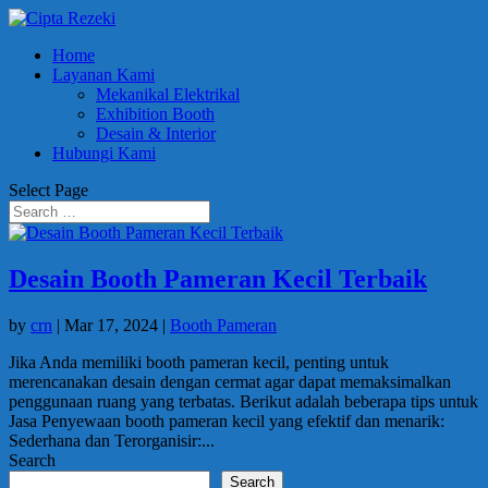
Home
Layanan Kami
Mekanikal Elektrikal
Exhibition Booth
Desain & Interior
Hubungi Kami
Select Page
Desain Booth Pameran Kecil Terbaik
by
crn
|
Mar 17, 2024
|
Booth Pameran
Jika Anda memiliki booth pameran kecil, penting untuk
merencanakan desain dengan cermat agar dapat memaksimalkan
penggunaan ruang yang terbatas. Berikut adalah beberapa tips untuk
Jasa Penyewaan booth pameran kecil yang efektif dan menarik:
Sederhana dan Terorganisir:...
Search
Search