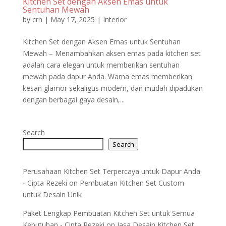
Kitchen Set dengan Aksen Emas untuk
Sentuhan Mewah
by
crn
|
May 17, 2025
|
Interior
Kitchen Set dengan Aksen Emas untuk Sentuhan
Mewah – Menambahkan aksen emas pada kitchen set
adalah cara elegan untuk memberikan sentuhan
mewah pada dapur Anda. Warna emas memberikan
kesan glamor sekaligus modern, dan mudah dipadukan
dengan berbagai gaya desain,...
Search
Search
Perusahaan Kitchen Set Terpercaya untuk Dapur Anda
- Cipta Rezeki
on
Pembuatan Kitchen Set Custom
untuk Desain Unik
Paket Lengkap Pembuatan Kitchen Set untuk Semua
Kebutuhan - Cipta Rezeki
on
Jasa Desain Kitchen Set