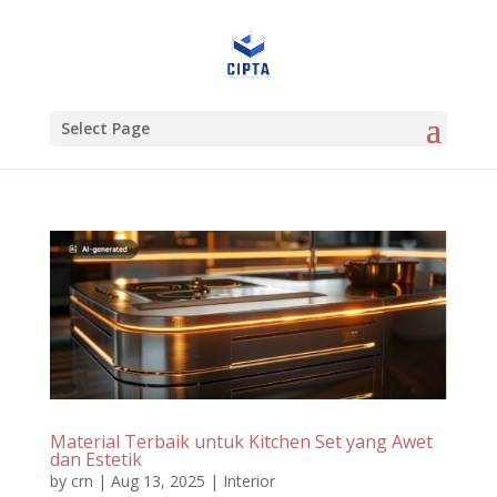
Select Page
Material Terbaik untuk Kitchen Set yang Awet
dan Estetik
by
crn
|
Aug 13, 2025
|
Interior