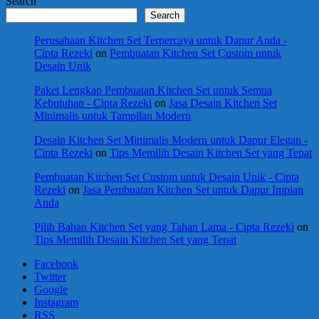
Search
Search
Perusahaan Kitchen Set Terpercaya untuk Dapur Anda -
Cipta Rezeki
on
Pembuatan Kitchen Set Custom untuk
Desain Unik
Paket Lengkap Pembuatan Kitchen Set untuk Semua
Kebutuhan - Cipta Rezeki
on
Jasa Desain Kitchen Set
Minimalis untuk Tampilan Modern
Desain Kitchen Set Minimalis Modern untuk Dapur Elegan -
Cipta Rezeki
on
Tips Memilih Desain Kitchen Set yang Tepat
Pembuatan Kitchen Set Custom untuk Desain Unik - Cipta
Rezeki
on
Jasa Pembuatan Kitchen Set untuk Dapur Impian
Anda
Pilih Bahan Kitchen Set yang Tahan Lama - Cipta Rezeki
on
Tips Memilih Desain Kitchen Set yang Tepat
Facebook
Twitter
Google
Instagram
RSS