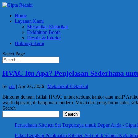
Home
Layanan Kami
Mekanikal Elektrikal
Exhibition Booth
Desain & Interior
Hubungi Kami
Select Page
HVAC Itu Apa? Penjelasan Sederhana unt
by
crn
|
Apr 23, 2026
|
Mekanikal Elektrikal
Bingung dengan istilah HVAC untuk gedung kantor atau mall? Artik
wajib dipasang di bangunan modern. Mulai dari pengaturan suhu, sirku
Search
Search
Perusahaan Kitchen Set Terpercaya untuk Dapur Anda - Cipta
Paket Lengkap Pembuatan Kitchen Set untuk Semua Kebutuhan