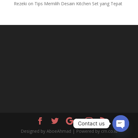
Rezeki
on
Tips Memilih Desain Kitchen Set yang Tepat
Contact us
Designed by AboeAhmad | Powered by crn.co.id
Open