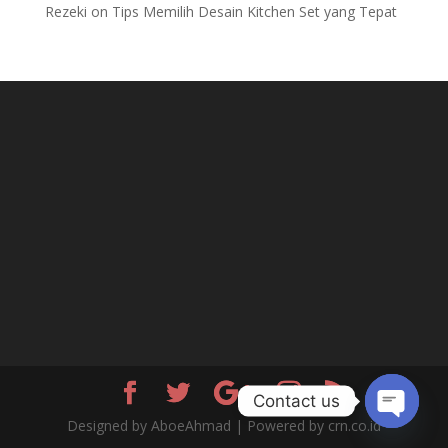
Rezeki
on
Tips Memilih Desain Kitchen Set yang Tepat
Contact us
Designed by AboeAhmad | Powered by crn.co.id
Open