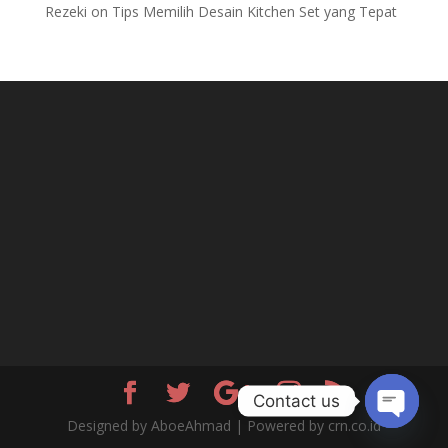
Rezeki
on
Tips Memilih Desain Kitchen Set yang Tepat
Contact us
Designed by AboeAhmad | Powered by crn.co.id
Open