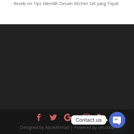
Rezeki
on
Tips Memilih Desain Kitchen Set yang Tepat
Contact us
Designed by AboeAhmad | Powered by crn.co.id
Open