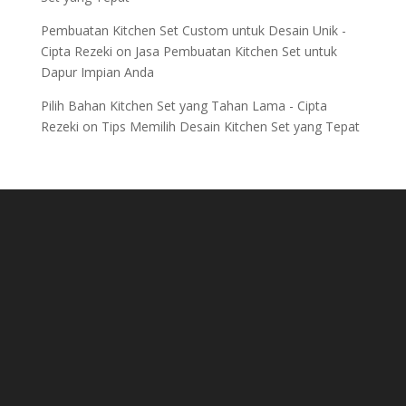
Pembuatan Kitchen Set Custom untuk Desain Unik -
Cipta Rezeki
on
Jasa Pembuatan Kitchen Set untuk
Dapur Impian Anda
Pilih Bahan Kitchen Set yang Tahan Lama - Cipta
Rezeki
on
Tips Memilih Desain Kitchen Set yang Tepat