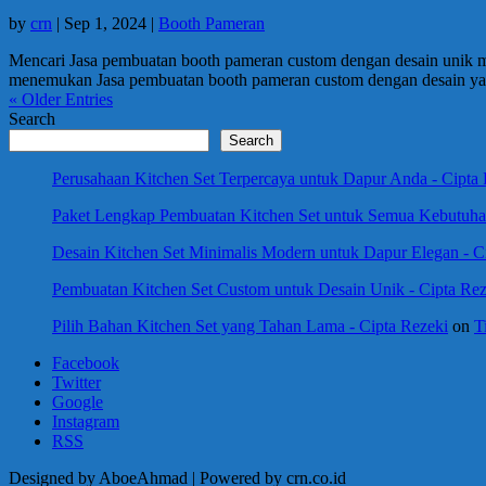
by
crn
|
Sep 1, 2024
|
Booth Pameran
Mencari Jasa pembuatan booth pameran custom dengan desain unik m
menemukan Jasa pembuatan booth pameran custom dengan desain yan
« Older Entries
Search
Search
Perusahaan Kitchen Set Terpercaya untuk Dapur Anda - Cipta
Paket Lengkap Pembuatan Kitchen Set untuk Semua Kebutuhan
Desain Kitchen Set Minimalis Modern untuk Dapur Elegan - C
Pembuatan Kitchen Set Custom untuk Desain Unik - Cipta Rez
Pilih Bahan Kitchen Set yang Tahan Lama - Cipta Rezeki
on
T
Facebook
Twitter
Google
Instagram
RSS
Designed by AboeAhmad | Powered by crn.co.id