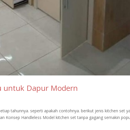
ru untuk Dapur Modern
setiap tahunnya. seperti apakah contohnya. berikut jenis kitchen set y
ngan Konsep Handleless Model kitchen set tanpa gagang semakin popu