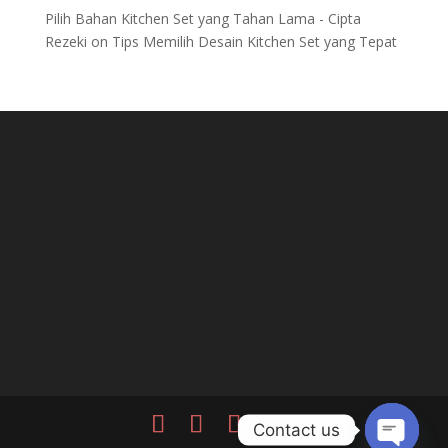
Pilih Bahan Kitchen Set yang Tahan Lama - Cipta
Rezeki
on
Tips Memilih Desain Kitchen Set yang Tepat
Contact us