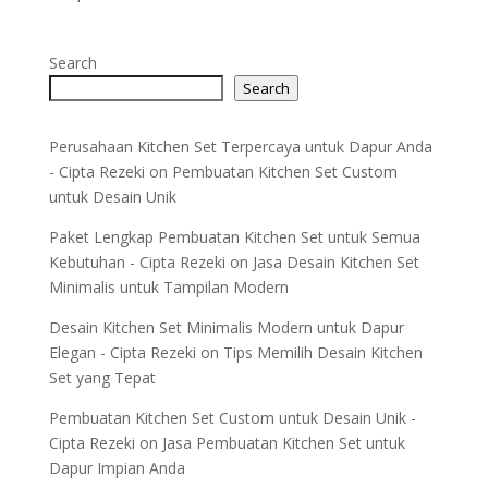
Search
Search
Perusahaan Kitchen Set Terpercaya untuk Dapur Anda
- Cipta Rezeki
on
Pembuatan Kitchen Set Custom
untuk Desain Unik
Paket Lengkap Pembuatan Kitchen Set untuk Semua
Kebutuhan - Cipta Rezeki
on
Jasa Desain Kitchen Set
Minimalis untuk Tampilan Modern
Desain Kitchen Set Minimalis Modern untuk Dapur
Elegan - Cipta Rezeki
on
Tips Memilih Desain Kitchen
Set yang Tepat
Pembuatan Kitchen Set Custom untuk Desain Unik -
Cipta Rezeki
on
Jasa Pembuatan Kitchen Set untuk
Dapur Impian Anda