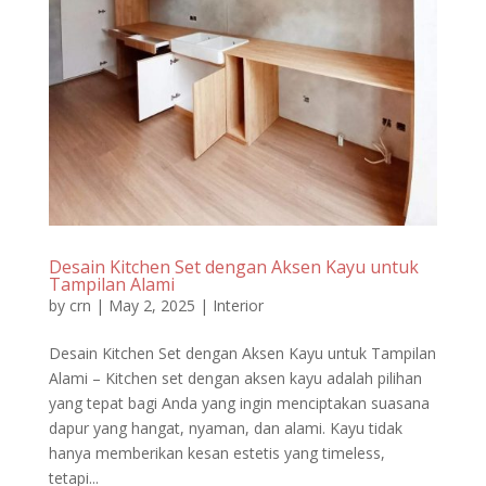
Desain Kitchen Set dengan Aksen Kayu untuk
Tampilan Alami
by
crn
|
May 2, 2025
|
Interior
Desain Kitchen Set dengan Aksen Kayu untuk Tampilan
Alami – Kitchen set dengan aksen kayu adalah pilihan
yang tepat bagi Anda yang ingin menciptakan suasana
dapur yang hangat, nyaman, dan alami. Kayu tidak
hanya memberikan kesan estetis yang timeless,
tetapi...