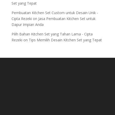
Set yang Tepat
Pembuatan Kitchen Set Custom untuk Desain Unik -
Cipta Rezeki
on
Jasa Pembuatan Kitchen Set untuk
Dapur Impian Anda
Pilih Bahan Kitchen Set yang Tahan Lama - Cipta
Rezeki
on
Tips Memilih Desain Kitchen Set yang Tepat