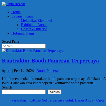
Home
Layanan Kami
Mekanikal Elektrikal
Exhibition Booth
Desain & Interior
Hubungi Kami
Select Page
Kontraktor Booth Pameran Terpercaya
by
crn
|
Feb 14, 2024
|
Booth Pameran
Untuk menemukan kontraktor booth pameran terpercaya di Jakarta, An
lokal. Gunakan kata kunci seperti “kontraktor booth pameran...
Search
Search
Perusahaan Kitchen Set Terpercaya untuk Dapur Anda - Cipta