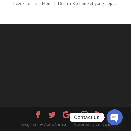
Rezeki
on
Tips Memilih Desain Kitchen Set yang Tepat
Contact us
Designed by AboeAhmad | Powered by crn.co.id
Open