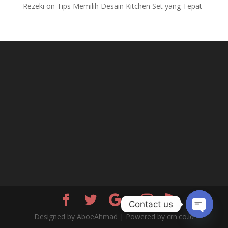
Rezeki
on
Tips Memilih Desain Kitchen Set yang Tepat
Contact us
Designed by AboeAhmad | Powered by crn.co.id
Open