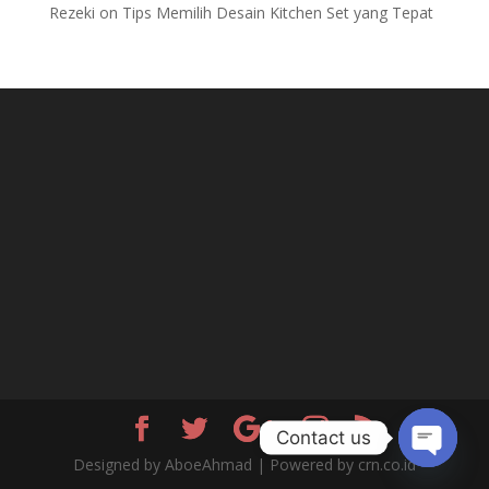
Rezeki
on
Tips Memilih Desain Kitchen Set yang Tepat
Contact us
Designed by AboeAhmad | Powered by crn.co.id
Open