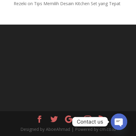
Rezeki
on
Tips Memilih Desain Kitchen Set yang Tepat
Contact us
Designed by AboeAhmad | Powered by crn.co.id
Open