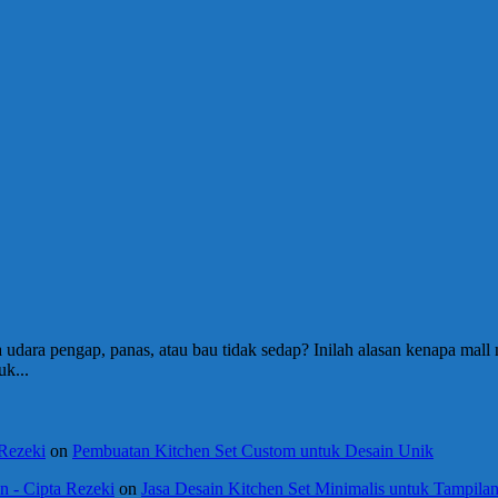
a udara pengap, panas, atau bau tidak sedap? Inilah alasan kenapa 
uk...
 Rezeki
on
Pembuatan Kitchen Set Custom untuk Desain Unik
 - Cipta Rezeki
on
Jasa Desain Kitchen Set Minimalis untuk Tampil