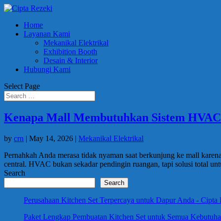
Home
Layanan Kami
Mekanikal Elektrikal
Exhibition Booth
Desain & Interior
Hubungi Kami
Select Page
Kenapa Mall Membutuhkan Sistem HVAC
by
crn
|
May 14, 2026
|
Mekanikal Elektrikal
Pernahkah Anda merasa tidak nyaman saat berkunjung ke mall karen
central. HVAC bukan sekadar pendingin ruangan, tapi solusi total unt
Search
Search
Perusahaan Kitchen Set Terpercaya untuk Dapur Anda - Cipta
Paket Lengkap Pembuatan Kitchen Set untuk Semua Kebutuhan