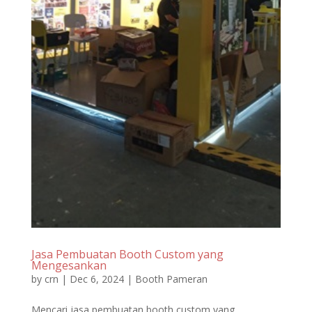
Jasa Pembuatan Booth Custom yang
Mengesankan
by
crn
|
Dec 6, 2024
|
Booth Pameran
Mencari jasa pembuatan booth custom yang