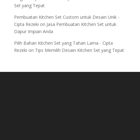
Set yang Tepat
Pembuatan Kitchen Set Custom untuk Desain Unik -
Cipta Rezeki
on
Jasa Pembuatan Kitchen Set untuk
Dapur Impian Anda
Pilih Bahan Kitchen Set yang Tahan Lama - Cipta
Rezeki
on
Tips Memilih Desain Kitchen Set yang Tepat