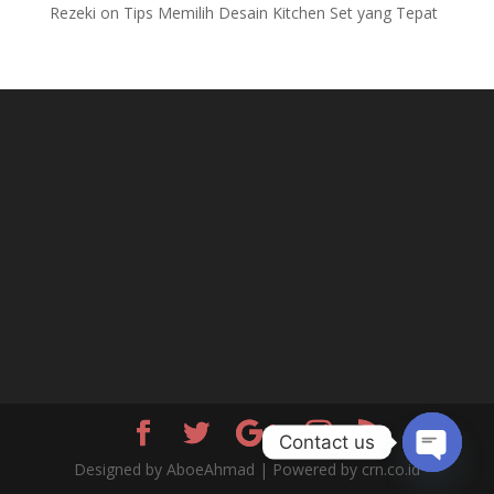
Rezeki
on
Tips Memilih Desain Kitchen Set yang Tepat
Contact us
Designed by AboeAhmad | Powered by crn.co.id
Open