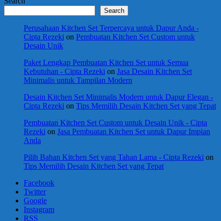
Search
Search
Perusahaan Kitchen Set Terpercaya untuk Dapur Anda -
Cipta Rezeki
on
Pembuatan Kitchen Set Custom untuk
Desain Unik
Paket Lengkap Pembuatan Kitchen Set untuk Semua
Kebutuhan - Cipta Rezeki
on
Jasa Desain Kitchen Set
Minimalis untuk Tampilan Modern
Desain Kitchen Set Minimalis Modern untuk Dapur Elegan -
Cipta Rezeki
on
Tips Memilih Desain Kitchen Set yang Tepat
Pembuatan Kitchen Set Custom untuk Desain Unik - Cipta
Rezeki
on
Jasa Pembuatan Kitchen Set untuk Dapur Impian
Anda
Pilih Bahan Kitchen Set yang Tahan Lama - Cipta Rezeki
on
Tips Memilih Desain Kitchen Set yang Tepat
Facebook
Twitter
Google
Instagram
RSS