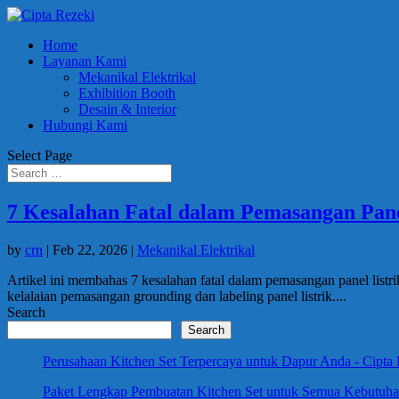
Home
Layanan Kami
Mekanikal Elektrikal
Exhibition Booth
Desain & Interior
Hubungi Kami
Select Page
7 Kesalahan Fatal dalam Pemasangan Pane
by
crn
|
Feb 22, 2026
|
Mekanikal Elektrikal
Artikel ini membahas 7 kesalahan fatal dalam pemasangan panel listrik
kelalaian pemasangan grounding dan labeling panel listrik....
Search
Search
Perusahaan Kitchen Set Terpercaya untuk Dapur Anda - Cipta
Paket Lengkap Pembuatan Kitchen Set untuk Semua Kebutuhan