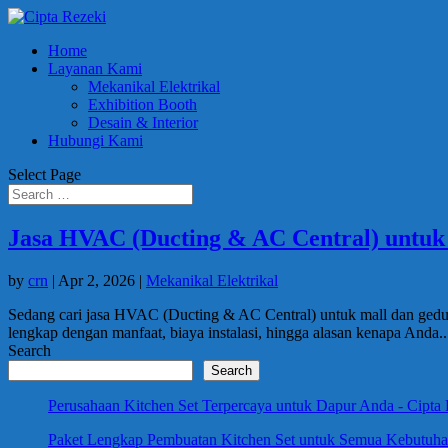
Home
Layanan Kami
Mekanikal Elektrikal
Exhibition Booth
Desain & Interior
Hubungi Kami
Select Page
Jasa HVAC (Ducting & AC Central) untu
by
crn
|
Apr 2, 2026
|
Mekanikal Elektrikal
Sedang cari jasa HVAC (Ducting & AC Central) untuk mall dan gedun
lengkap dengan manfaat, biaya instalasi, hingga alasan kenapa Anda..
Search
Search
Perusahaan Kitchen Set Terpercaya untuk Dapur Anda - Cipta
Paket Lengkap Pembuatan Kitchen Set untuk Semua Kebutuhan