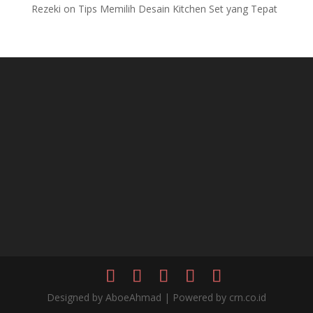
Rezeki
on
Tips Memilih Desain Kitchen Set yang Tepat
Designed by AboeAhmad | Powered by crn.co.id