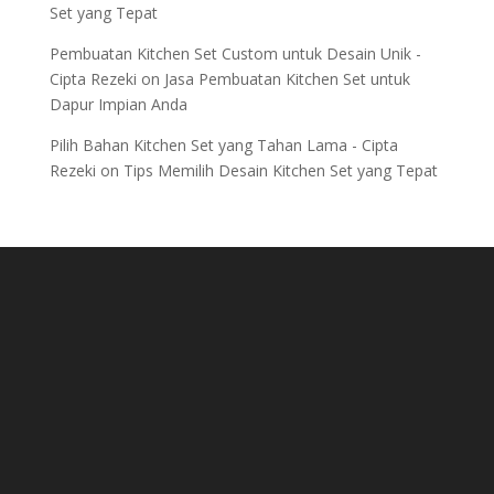
Set yang Tepat
Pembuatan Kitchen Set Custom untuk Desain Unik -
Cipta Rezeki
on
Jasa Pembuatan Kitchen Set untuk
Dapur Impian Anda
Pilih Bahan Kitchen Set yang Tahan Lama - Cipta
Rezeki
on
Tips Memilih Desain Kitchen Set yang Tepat