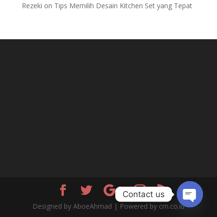
Rezeki
on
Tips Memilih Desain Kitchen Set yang Tepat
Contact us
Designed by AboeAhmad | Powered by crn.co.id
Open