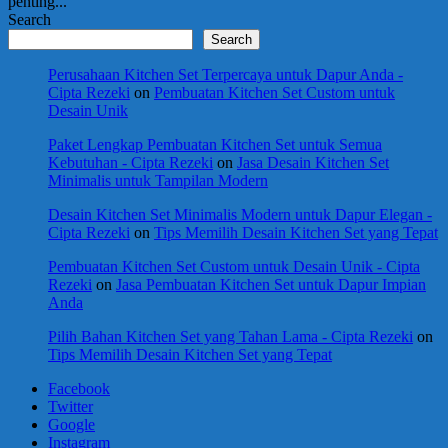
penting...
Search
Search
Perusahaan Kitchen Set Terpercaya untuk Dapur Anda -
Cipta Rezeki
on
Pembuatan Kitchen Set Custom untuk
Desain Unik
Paket Lengkap Pembuatan Kitchen Set untuk Semua
Kebutuhan - Cipta Rezeki
on
Jasa Desain Kitchen Set
Minimalis untuk Tampilan Modern
Desain Kitchen Set Minimalis Modern untuk Dapur Elegan -
Cipta Rezeki
on
Tips Memilih Desain Kitchen Set yang Tepat
Pembuatan Kitchen Set Custom untuk Desain Unik - Cipta
Rezeki
on
Jasa Pembuatan Kitchen Set untuk Dapur Impian
Anda
Pilih Bahan Kitchen Set yang Tahan Lama - Cipta Rezeki
on
Tips Memilih Desain Kitchen Set yang Tepat
Facebook
Twitter
Google
Instagram