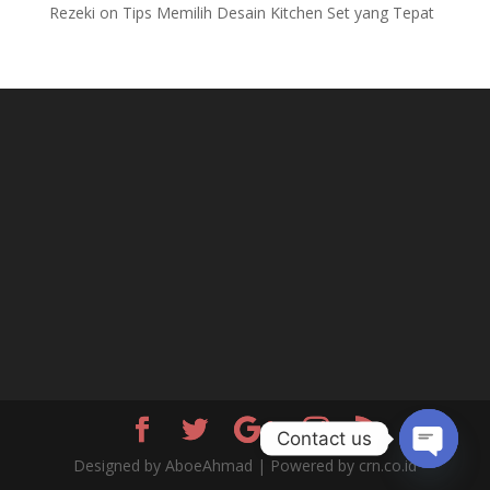
Rezeki
on
Tips Memilih Desain Kitchen Set yang Tepat
Contact us
Designed by AboeAhmad | Powered by crn.co.id
Open