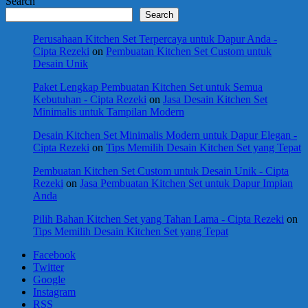
Search
Search
Perusahaan Kitchen Set Terpercaya untuk Dapur Anda -
Cipta Rezeki
on
Pembuatan Kitchen Set Custom untuk
Desain Unik
Paket Lengkap Pembuatan Kitchen Set untuk Semua
Kebutuhan - Cipta Rezeki
on
Jasa Desain Kitchen Set
Minimalis untuk Tampilan Modern
Desain Kitchen Set Minimalis Modern untuk Dapur Elegan -
Cipta Rezeki
on
Tips Memilih Desain Kitchen Set yang Tepat
Pembuatan Kitchen Set Custom untuk Desain Unik - Cipta
Rezeki
on
Jasa Pembuatan Kitchen Set untuk Dapur Impian
Anda
Pilih Bahan Kitchen Set yang Tahan Lama - Cipta Rezeki
on
Tips Memilih Desain Kitchen Set yang Tepat
Facebook
Twitter
Google
Instagram
RSS