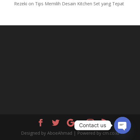
Rezeki
on
Tips Memilih Desain Kitchen Set yang Tepat
Contact us
Designed by AboeAhmad | Powered by crn.co.id
Open