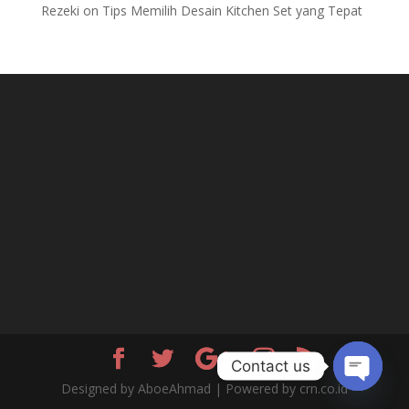
Rezeki
on
Tips Memilih Desain Kitchen Set yang Tepat
Contact us
Designed by AboeAhmad | Powered by crn.co.id
Open