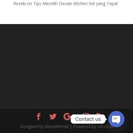
Rezeki
on
Tips Memilih Desain Kitchen Set yang Tepat
Contact us
Designed by AboeAhmad | Powered by crn.co.id
Open