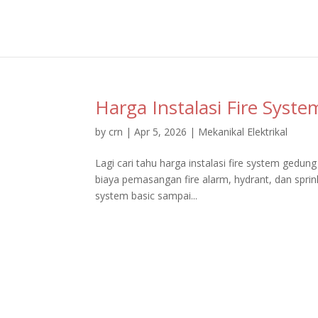
Harga Instalasi Fire Syst
by
crn
|
Apr 5, 2026
|
Mekanikal Elektrikal
Lagi cari tahu harga instalasi fire system gedung
biaya pemasangan fire alarm, hydrant, dan sprinkle
system basic sampai...