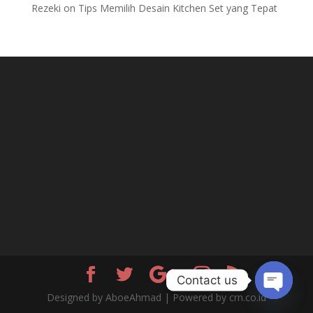
Rezeki
on
Tips Memilih Desain Kitchen Set yang Tepat
Contact us
Designed by AboeAhmad | Powered by crn.co.id
Open