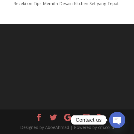
Rezeki
on
Tips Memilih Desain Kitchen Set yang Tepat
Contact us
Designed by AboeAhmad | Powered by crn.co.id
Open