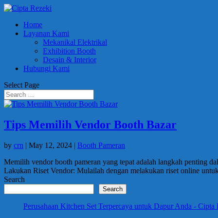
Home
Layanan Kami
Mekanikal Elektrikal
Exhibition Booth
Desain & Interior
Hubungi Kami
Select Page
Tips Memilih Vendor Booth Bazar
by
crn
|
May 12, 2024
|
Booth Pameran
Memilih vendor booth pameran yang tepat adalah langkah penting da
Lakukan Riset Vendor: Mulailah dengan melakukan riset online untuk
Search
Search
Perusahaan Kitchen Set Terpercaya untuk Dapur Anda - Cipta