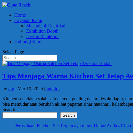
Home
Layanan Kami
Mekanikal Elektrikal
Exhibition Booth
Desain & Interior
Hubungi Kami
Select Page
Tips Menjaga Warna Kitchen Set Tetap Aw
by
crn
|
Mar 10, 2025
|
Interior
Kitchen set adalah salah satu elemen penting dalam desain dapur, d
bisa memudar atau berubah akibat paparan sinar matahari, kelembapan
Search
Search
Perusahaan Kitchen Set Terpercaya untuk Dapur Anda - Cipta