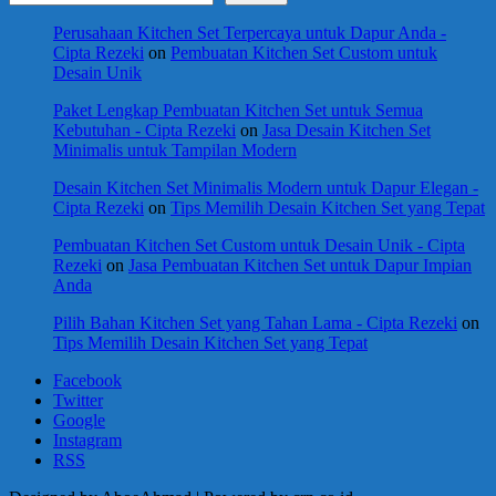
Perusahaan Kitchen Set Terpercaya untuk Dapur Anda -
Cipta Rezeki
on
Pembuatan Kitchen Set Custom untuk
Desain Unik
Paket Lengkap Pembuatan Kitchen Set untuk Semua
Kebutuhan - Cipta Rezeki
on
Jasa Desain Kitchen Set
Minimalis untuk Tampilan Modern
Desain Kitchen Set Minimalis Modern untuk Dapur Elegan -
Cipta Rezeki
on
Tips Memilih Desain Kitchen Set yang Tepat
Pembuatan Kitchen Set Custom untuk Desain Unik - Cipta
Rezeki
on
Jasa Pembuatan Kitchen Set untuk Dapur Impian
Anda
Pilih Bahan Kitchen Set yang Tahan Lama - Cipta Rezeki
on
Tips Memilih Desain Kitchen Set yang Tepat
Facebook
Twitter
Google
Instagram
RSS