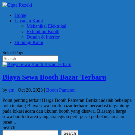
Home
Layanan Kami
Mekanikal Elektrikal
Exhibition Booth
Desain & Interior
Hubungi Kami
Select Page
Biaya Sewa Booth Bazar Terbaru
by
crn
|
Oct 20, 2023
|
Booth Pameran
Point penting terkait Harga Booth Pameran Berikut adalah beberapa
poin tentang Biaya sewa booth bazar terbaru: bervariasi tergantung
pada lokasi acara dan ukuran booth yang disewa. Biasanya harga
sewa booth di area yang strategis seperti pusat perbelanjaan atau
pusat...
Search
Search