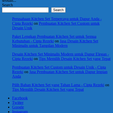
sebuah...
Search
Search
Perusahaan Kitchen Set Terpercaya untuk Dapur Anda -
Cipta Rezeki
on
Pembuatan Kitchen Set Custom untuk
Desain Unik
Paket Lengkap Pembuatan Kitchen Set untuk Semua
Kebutuhan - Cipta Rezeki
on
Jasa Desain Kitchen Set
Minimalis untuk Tampilan Modern
Desain Kitchen Set Minimalis Modern untuk Dapur Elegan -
Cipta Rezeki
on
Tips Memilih Desain Kitchen Set yang Tepat
Pembuatan Kitchen Set Custom untuk Desain Unik - Cipta
Rezeki
on
Jasa Pembuatan Kitchen Set untuk Dapur Impian
Anda
Pilih Bahan Kitchen Set yang Tahan Lama - Cipta Rezeki
on
Tips Memilih Desain Kitchen Set yang Tepat
Facebook
Twitter
Google
Instagram